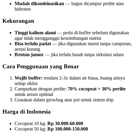
Mudah dikombinasikan
— bagus dicampur perlite atau
hidroton
Kekurangan
Tinggi kalium alami
— perlu di-buffer sebelum digunakan
agar tidak mengganggu keseimbangan nutrisi
Bisa terlalu padat
— jika digunakan murni tanpa campuran,
aerasi kurang
Rentan jamur
— jika terlalu basah tanpa sirkulasi udara
Cara Penggunaan yang Benar
Wajib buffer:
rendam 2-3x dalam air biasa, buang airnya
setiap siklus
Campurkan dengan perlite:
70% cocopeat + 30% perlite
untuk aerasi optimal
Gunakan dalam growbag atau pot untuk sistem drip
Harga di Indonesia
Cocopeat 10 kg:
Rp 30.000-60.000
Cocopeat 50 kg:
Rp 100.000-150.000