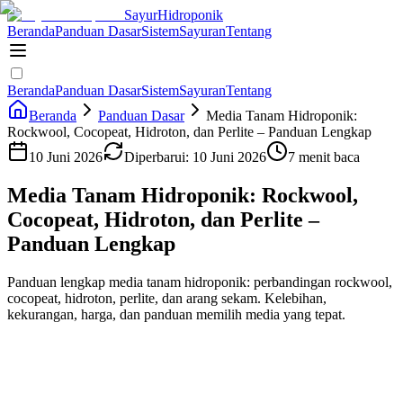
Sayur
Hidroponik
Beranda
Panduan Dasar
Sistem
Sayuran
Tentang
Beranda
Panduan Dasar
Sistem
Sayuran
Tentang
Beranda
Panduan Dasar
Media Tanam Hidroponik:
Rockwool, Cocopeat, Hidroton, dan Perlite – Panduan Lengkap
10 Juni 2026
Diperbarui:
10 Juni 2026
7 menit baca
Media Tanam Hidroponik: Rockwool,
Cocopeat, Hidroton, dan Perlite –
Panduan Lengkap
Panduan lengkap media tanam hidroponik: perbandingan rockwool,
cocopeat, hidroton, perlite, dan arang sekam. Kelebihan,
kekurangan, harga, dan panduan memilih media yang tepat.