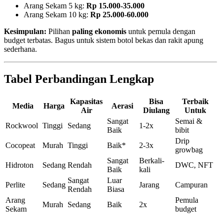
Arang Sekam 5 kg:
Rp 15.000-35.000
Arang Sekam 10 kg:
Rp 25.000-60.000
Kesimpulan:
Pilihan
paling ekonomis
untuk pemula dengan
budget terbatas. Bagus untuk sistem botol bekas dan rakit apung
sederhana.
Tabel Perbandingan Lengkap
Kapasitas
Bisa
Terbaik
Media
Harga
Aerasi
Air
Diulang
Untuk
Sangat
Semai &
Rockwool
Tinggi
Sedang
1-2x
Baik
bibit
Drip
Cocopeat
Murah
Tinggi
Baik*
2-3x
growbag
Sangat
Berkali-
Hidroton
Sedang
Rendah
DWC, NFT
Baik
kali
Sangat
Luar
Perlite
Sedang
Jarang
Campuran
Rendah
Biasa
Arang
Pemula
Murah
Sedang
Baik
2x
Sekam
budget