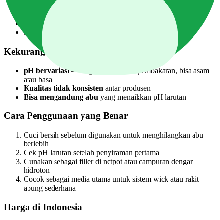
Mudah didapat
di toko pertanian konvensional seluruh
Indonesia
Drainase baik
— tidak menahan air berlebih
Sedikit sifat anti-jamur
dari kandungan silika
Kekurangan
pH bervariasi
— tergantung proses pembakaran, bisa asam
atau basa
Kualitas tidak konsisten
antar produsen
Bisa mengandung abu
yang menaikkan pH larutan
Cara Penggunaan yang Benar
Cuci bersih sebelum digunakan untuk menghilangkan abu
berlebih
Cek pH larutan setelah penyiraman pertama
Gunakan sebagai filler di netpot atau campuran dengan
hidroton
Cocok sebagai media utama untuk sistem wick atau rakit
apung sederhana
Harga di Indonesia