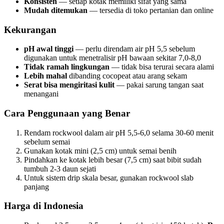
Konsisten
— setiap kotak memiliki sifat yang sama
Mudah ditemukan
— tersedia di toko pertanian dan online
Kekurangan
pH awal tinggi
— perlu direndam air pH 5,5 sebelum
digunakan untuk menetralisir pH bawaan sekitar 7,0-8,0
Tidak ramah lingkungan
— tidak bisa terurai secara alami
Lebih mahal
dibanding cocopeat atau arang sekam
Serat bisa mengiritasi kulit
— pakai sarung tangan saat
menangani
Cara Penggunaan yang Benar
Rendam rockwool dalam air pH 5,5-6,0 selama 30-60 menit
sebelum semai
Gunakan kotak mini (2,5 cm) untuk semai benih
Pindahkan ke kotak lebih besar (7,5 cm) saat bibit sudah
tumbuh 2-3 daun sejati
Untuk sistem drip skala besar, gunakan rockwool slab
panjang
Harga di Indonesia