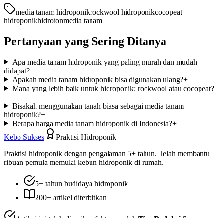
media tanam hidroponik
rockwool hidroponik
cocopeat
hidroponik
hidroton
media tanam
Pertanyaan yang Sering Ditanya
Apa media tanam hidroponik yang paling murah dan mudah
didapat?
+
Apakah media tanam hidroponik bisa digunakan ulang?
+
Mana yang lebih baik untuk hidroponik: rockwool atau cocopeat?
+
Bisakah menggunakan tanah biasa sebagai media tanam
hidroponik?
+
Berapa harga media tanam hidroponik di Indonesia?
+
Kebo Sukses
Praktisi Hidroponik
Praktisi hidroponik dengan pengalaman 5+ tahun. Telah membantu
ribuan pemula memulai kebun hidroponik di rumah.
5+ tahun budidaya hidroponik
200+ artikel diterbitkan