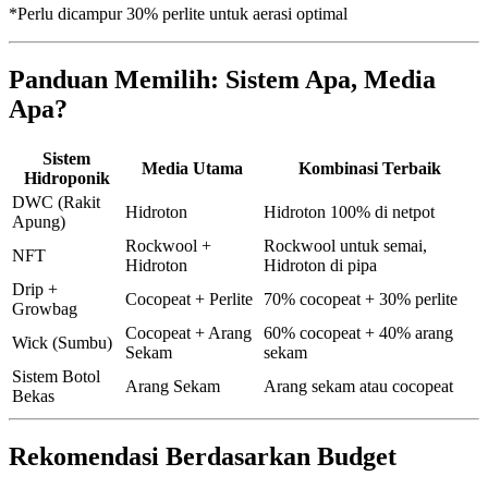
*Perlu dicampur 30% perlite untuk aerasi optimal
Panduan Memilih: Sistem Apa, Media
Apa?
Sistem
Media Utama
Kombinasi Terbaik
Hidroponik
DWC (Rakit
Hidroton
Hidroton 100% di netpot
Apung)
Rockwool +
Rockwool untuk semai,
NFT
Hidroton
Hidroton di pipa
Drip +
Cocopeat + Perlite
70% cocopeat + 30% perlite
Growbag
Cocopeat + Arang
60% cocopeat + 40% arang
Wick (Sumbu)
Sekam
sekam
Sistem Botol
Arang Sekam
Arang sekam atau cocopeat
Bekas
Rekomendasi Berdasarkan Budget