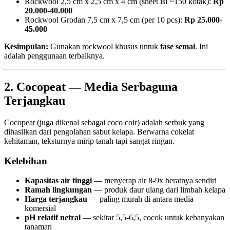
Rockwool 2,5 cm x 2,5 cm x 4 cm (sheet isi ~150 kotak):
Rp
20.000-40.000
Rockwool Grodan 7,5 cm x 7,5 cm (per 10 pcs):
Rp 25.000-
45.000
Kesimpulan:
Gunakan rockwool khusus untuk
fase semai
. Ini
adalah penggunaan terbaiknya.
2. Cocopeat — Media Serbaguna
Terjangkau
Cocopeat (juga dikenal sebagai coco coir) adalah serbuk yang
dihasilkan dari pengolahan sabut kelapa. Berwarna cokelat
kehitaman, teksturnya mirip tanah tapi sangat ringan.
Kelebihan
Kapasitas air tinggi
— menyerap air 8-9x beratnya sendiri
Ramah lingkungan
— produk daur ulang dari limbah kelapa
Harga terjangkau
— paling murah di antara media
komersial
pH relatif netral
— sekitar 5,5-6,5, cocok untuk kebanyakan
tanaman