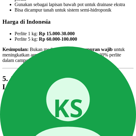
Gunakan sebagai lapisan bawah pot untuk drainase ekstra
Bisa dicampur tanah untuk sistem semi-hidroponik
Harga di Indonesia
Perlite 1 kg:
Rp 15.000-30.000
Perlite 5 kg:
Rp 60.000-100.000
Kesimpulan:
Bukan media utama, tapi
campuran wajib
untuk
meningkatkan aerasi cocopeat. Selalu gunakan 20-30% perlite
dalam campuran cocopeat.
5. Arang Sekam — Solusi Ekonomis
Lokal
Arang sekam adalah kulit padi (sekam) yang dibakar tidak sempurna
(karbonisasi) menghasilkan arang ringan berwarna hitam. Media
paling lokal dan ekonomis.
Kelebihan
Sangat murah
— bahkan bisa dibuat sendiri dari sekam padi