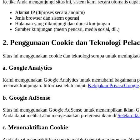
Ketika Anda mengunjungi situs ini, sistem kami secara otomatis dapa
Alamat IP (diproses secara anonim)
Jenis browser dan sistem operasi
Halaman yang dikunjungi dan durasi kunjungan
Sumber kunjungan (mesin pencari, media sosial, dll.)
2. Penggunaan Cookie dan Teknologi Pela
Situs ini menggunakan cookie dan teknologi serupa untuk meningkatk
a. Google Analytics
Kami menggunakan Google Analytics untuk memahami bagaimana peng
melacak kunjungan. Informasi lebih lanjut:
Kebijakan Privasi Google
.
b. Google AdSense
Situs ini menggunakan Google AdSense untuk menampilkan iklan. Goo
Anda dapat melihat atau menyesuaikan preferensi iklan di
Setelan Ik
c. Menonaktifkan Cookie
Anda dapat menonaktifkan cookie melalui pengaturan browser. Namun, 