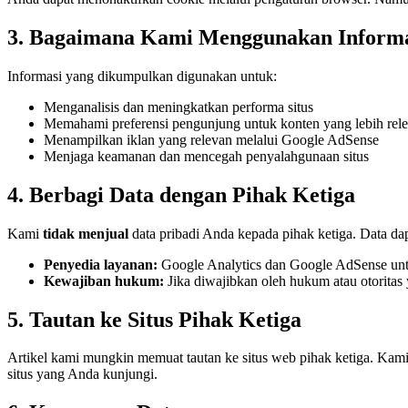
3. Bagaimana Kami Menggunakan Inform
Informasi yang dikumpulkan digunakan untuk:
Menganalisis dan meningkatkan performa situs
Memahami preferensi pengunjung untuk konten yang lebih rel
Menampilkan iklan yang relevan melalui Google AdSense
Menjaga keamanan dan mencegah penyalahgunaan situs
4. Berbagi Data dengan Pihak Ketiga
Kami
tidak menjual
data pribadi Anda kepada pihak ketiga. Data dap
Penyedia layanan:
Google Analytics dan Google AdSense untuk
Kewajiban hukum:
Jika diwajibkan oleh hukum atau otoritas
5. Tautan ke Situs Pihak Ketiga
Artikel kami mungkin memuat tautan ke situs web pihak ketiga. Kami 
situs yang Anda kunjungi.