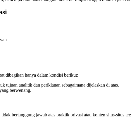
asi
evan
at dibagikan hanya dalam kondisi berikut:
 tujuan analitik dan periklanan sebagaimana dijelaskan di atas.
 yang berwenang.
tidak bertanggung jawab atas praktik privasi atau konten situs-situs 