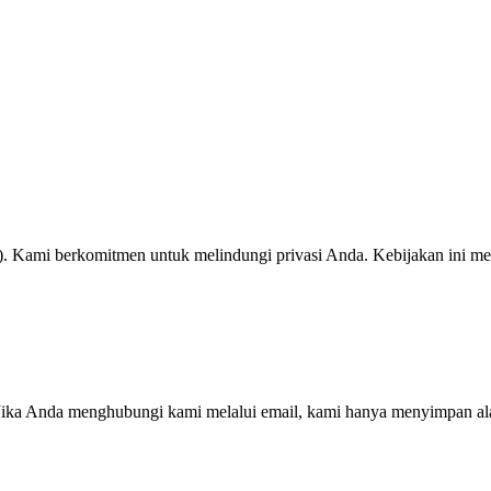
). Kami berkomitmen untuk melindungi privasi Anda. Kebijakan ini m
ar. Jika Anda menghubungi kami melalui email, kami hanya menyimpan a