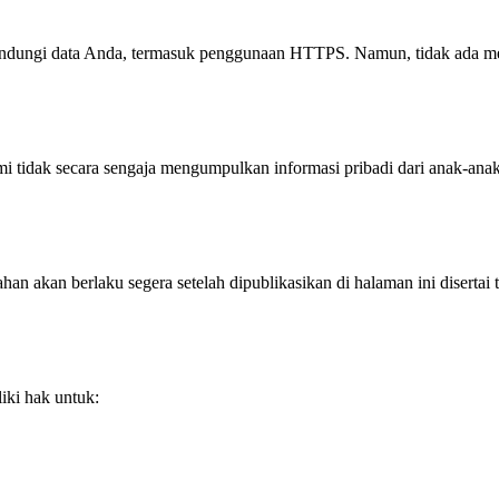
dungi data Anda, termasuk penggunaan HTTPS. Namun, tidak ada meto
Kami tidak secara sengaja mengumpulkan informasi pribadi dari anak-a
han akan berlaku segera setelah dipublikasikan di halaman ini disert
iki hak untuk: