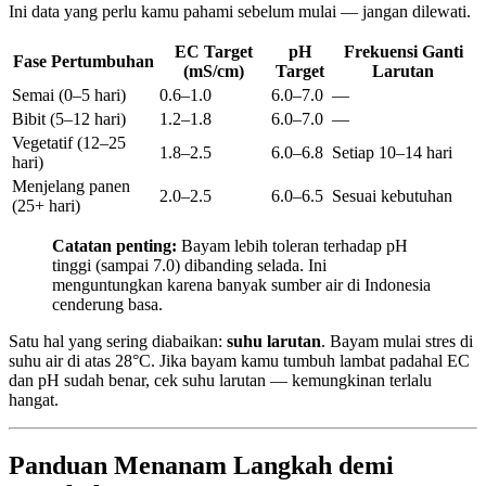
Ini data yang perlu kamu pahami sebelum mulai — jangan dilewati.
EC Target
pH
Frekuensi Ganti
Fase Pertumbuhan
(mS/cm)
Target
Larutan
Semai (0–5 hari)
0.6–1.0
6.0–7.0
—
Bibit (5–12 hari)
1.2–1.8
6.0–7.0
—
Vegetatif (12–25
1.8–2.5
6.0–6.8
Setiap 10–14 hari
hari)
Menjelang panen
2.0–2.5
6.0–6.5
Sesuai kebutuhan
(25+ hari)
Catatan penting:
Bayam lebih toleran terhadap pH
tinggi (sampai 7.0) dibanding selada. Ini
menguntungkan karena banyak sumber air di Indonesia
cenderung basa.
Satu hal yang sering diabaikan:
suhu larutan
. Bayam mulai stres di
suhu air di atas 28°C. Jika bayam kamu tumbuh lambat padahal EC
dan pH sudah benar, cek suhu larutan — kemungkinan terlalu
hangat.
Panduan Menanam Langkah demi