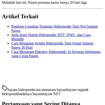
Mulailah hari ini. Panen pertama kamu hanya 20 hari lagi.
Artikel Terkait
Panduan Lengkap Tanaman Hidroponik: Dari Nol Sampai
Panen
Jenis-Jenis Sistem Hidroponik: NFT, DWC, dan Cara
Memilih
Cara Menanam Selada Hidroponik: Dari Semai Sampai
Panen 30 Hari
Cara Menanam Pakchoy Hidroponik: Si Sayuran Serbaguna
yang Cepat Panen
bayam hidroponik
cara menanam bayam
bayam organik
hidroponik
budidaya bayam
bayam NFT
Pertanyaan yang Sering Ditanya