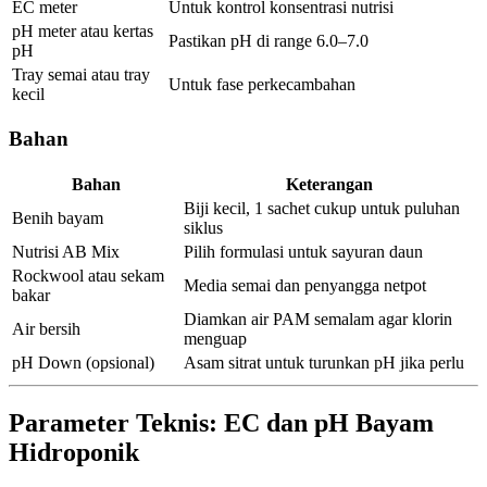
EC meter
Untuk kontrol konsentrasi nutrisi
pH meter atau kertas
Pastikan pH di range 6.0–7.0
pH
Tray semai atau tray
Untuk fase perkecambahan
kecil
Bahan
Bahan
Keterangan
Biji kecil, 1 sachet cukup untuk puluhan
Benih bayam
siklus
Nutrisi AB Mix
Pilih formulasi untuk sayuran daun
Rockwool atau sekam
Media semai dan penyangga netpot
bakar
Diamkan air PAM semalam agar klorin
Air bersih
menguap
pH Down (opsional)
Asam sitrat untuk turunkan pH jika perlu
Parameter Teknis: EC dan pH Bayam
Hidroponik