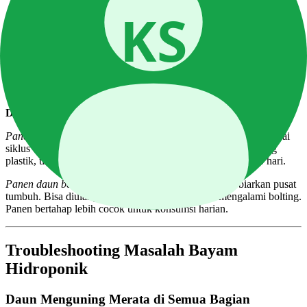
Daun bagian bawah mulai membuka lebar
Warna hijau tua merata
Batang masih lunak (belum berkayu)
Jangan tunggu terlalu lama.
Bayam yang terlambat dipanen mulai
berbunga (bolting) — batang memanjang, daun mengecil, dan rasa
berubah pahit. Di iklim tropis yang panas, bolting bisa terjadi lebih
cepat dari perkiraan.
Dua metode panen:
Panen cabut:
Cabut seluruh tanaman. Bersihkan sistem dan mulai
siklus baru. Simpan bayam dengan cara: masukkan ke kantong
plastik, tiup sedikit udara, ikat, simpan di kulkas. Tahan 4–5 hari.
Panen daun bertahap:
Petik daun terluar dari bawah, biarkan pusat
tumbuh. Bisa diulangi 2–3 kali sebelum tanaman mengalami bolting.
Panen bertahap lebih cocok untuk konsumsi harian.
Troubleshooting Masalah Bayam
Hidroponik
Daun Menguning Merata di Semua Bagian