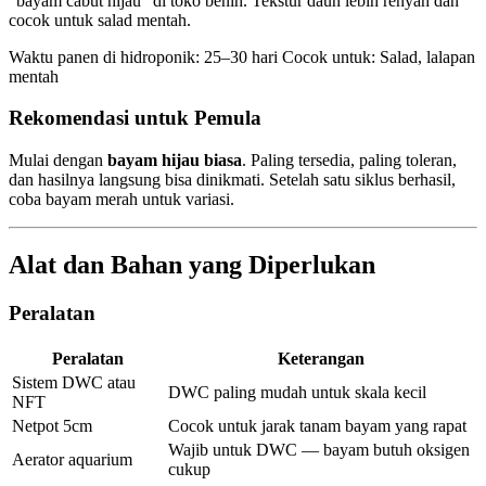
"bayam cabut hijau" di toko benih. Tekstur daun lebih renyah dan
cocok untuk salad mentah.
Waktu panen di hidroponik: 25–30 hari Cocok untuk: Salad, lalapan
mentah
Rekomendasi untuk Pemula
Mulai dengan
bayam hijau biasa
. Paling tersedia, paling toleran,
dan hasilnya langsung bisa dinikmati. Setelah satu siklus berhasil,
coba bayam merah untuk variasi.
Alat dan Bahan yang Diperlukan
Peralatan
Peralatan
Keterangan
Sistem DWC atau
DWC paling mudah untuk skala kecil
NFT
Netpot 5cm
Cocok untuk jarak tanam bayam yang rapat
Wajib untuk DWC — bayam butuh oksigen
Aerator aquarium
cukup