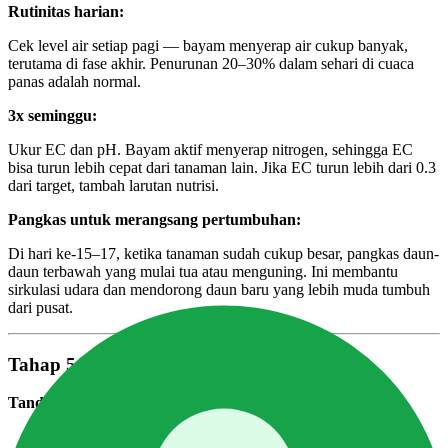
Rutinitas harian:
Cek level air setiap pagi — bayam menyerap air cukup banyak,
terutama di fase akhir. Penurunan 20–30% dalam sehari di cuaca
panas adalah normal.
3x seminggu:
Ukur EC dan pH. Bayam aktif menyerap nitrogen, sehingga EC
bisa turun lebih cepat dari tanaman lain. Jika EC turun lebih dari 0.3
dari target, tambah larutan nutrisi.
Pangkas untuk merangsang pertumbuhan:
Di hari ke-15–17, ketika tanaman sudah cukup besar, pangkas daun-
daun terbawah yang mulai tua atau menguning. Ini membantu
sirkulasi udara dan mendorong daun baru yang lebih muda tumbuh
dari pusat.
Tahap 5 — Panen (Hari 20–28)
Tanda bayam siap panen:
Tinggi 20–30cm