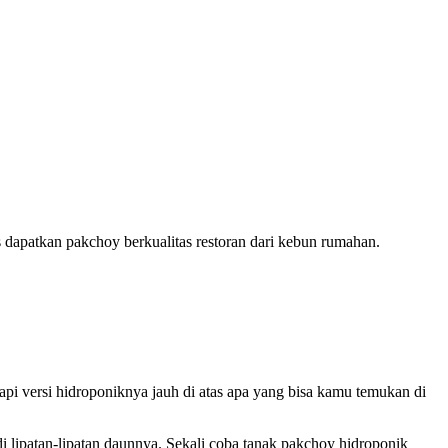
 dapatkan pakchoy berkualitas restoran dari kebun rumahan.
pi versi hidroponiknya jauh di atas apa yang bisa kamu temukan di
i lipatan-lipatan daunnya. Sekali coba tanak pakchoy hidroponik