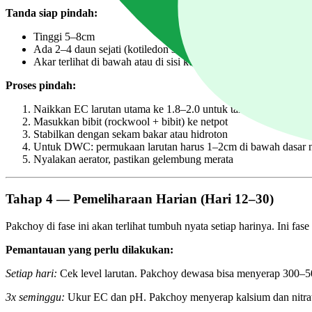
Tanda siap pindah:
Tinggi 5–8cm
Ada 2–4 daun sejati (kotiledon sudah membuka penuh, daun p
Akar terlihat di bawah atau di sisi kubus rockwool
Proses pindah:
Naikkan EC larutan utama ke 1.8–2.0 untuk tanaman muda
Masukkan bibit (rockwool + bibit) ke netpot
Stabilkan dengan sekam bakar atau hidroton
Untuk DWC: permukaan larutan harus 1–2cm di bawah dasar netp
Nyalakan aerator, pastikan gelembung merata
Tahap 4 — Pemeliharaan Harian (Hari 12–30)
Pakchoy di fase ini akan terlihat tumbuh nyata setiap harinya. Ini fa
Pemantauan yang perlu dilakukan:
Setiap hari:
Cek level larutan. Pakchoy dewasa bisa menyerap 300–500m
3x seminggu:
Ukur EC dan pH. Pakchoy menyerap kalsium dan nitrat de