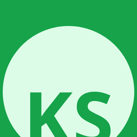
tis pertumbuhan
 EC sedikit untuk rasa
akhir sebelum panen membuat batang pakchoy lebih berair dan renyah. 
lebih besar dari bayam atau kangkung — jarak tanam dan ruang pe
ar dan lebar yang mudah terkena alga jika cahaya masuk.