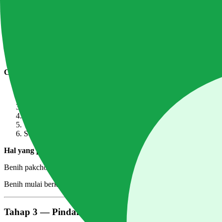
Kondisikan rockwool:
Rendam rockwool di air pH 6.2 selama 45 menit — sedikit lebih lama d
Tahap 2 — Penyemaian (Hari 1–7)
Cara semai:
Potong rockwool menjadi kubus 3×3cm (sedikit lebih besar da
Buat lubang 5mm di tengah
Masukkan 2–3 benih per lubang
Semprot dengan air pH 6.2
Tutup tray, simpan di tempat gelap hangat (25–28°C) selama 2–
Setelah berkecambah, pindah ke tempat terang
Hal yang perlu diperhatikan:
Benih pakchoy dan sawi lebih besar dari benih bayam, tapi lebih kec
Benih mulai berkecambah di hari ke-2 hingga ke-4. Jika sudah berkeca
Tahap 3 — Pindah Tanam (Hari 7–12)