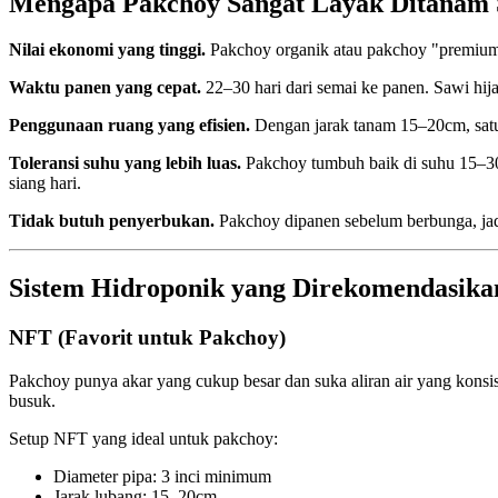
Mengapa Pakchoy Sangat Layak Ditanam 
Nilai ekonomi yang tinggi.
Pakchoy organik atau pakchoy "premium" 
Waktu panen yang cepat.
22–30 hari dari semai ke panen. Sawi hijau
Penggunaan ruang yang efisien.
Dengan jarak tanam 15–20cm, sat
Toleransi suhu yang lebih luas.
Pakchoy tumbuh baik di suhu 15–30°C
siang hari.
Tidak butuh penyerbukan.
Pakchoy dipanen sebelum berbunga, jadi
Sistem Hidroponik yang Direkomendasika
NFT (Favorit untuk Pakchoy)
Pakchoy punya akar yang cukup besar dan suka aliran air yang kons
busuk.
Setup NFT yang ideal untuk pakchoy:
Diameter pipa: 3 inci minimum
Jarak lubang: 15–20cm