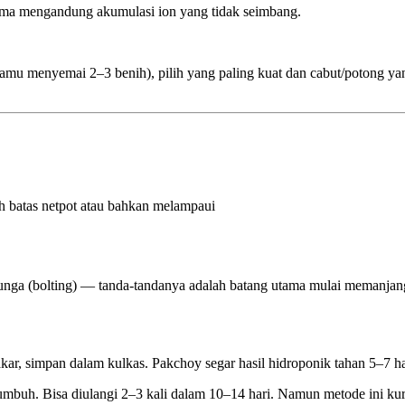
n lama mengandung akumulasi ion yang tidak seimbang.
 kamu menyemai 2–3 benih), pilih yang paling kuat dan cabut/potong yan
 batas netpot atau bahkan melampaui
unga (bolting) — tanda-tandanya adalah batang utama mulai memanjang
kar, simpan dalam kulkas. Pakchoy segar hasil hidroponik tahan 5–7 har
p tumbuh. Bisa diulangi 2–3 kali dalam 10–14 hari. Namun metode ini