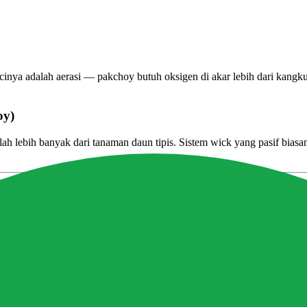
inya adalah aerasi — pakchoy butuh oksigen di akar lebih dari kangk
oy)
mlah lebih banyak dari tanaman daun tipis. Sistem wick yang pasif bi
rmasuk keluarga Brassica yang punya kebutuhan nutrisi spesifik — te
Catatan
erlalu encer
 bertahap