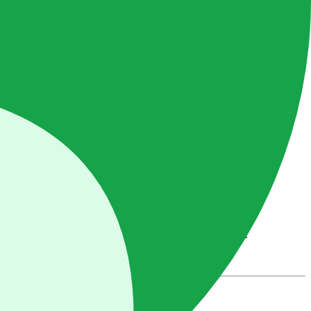
, benih bisa kering. Terlalu dalam, lambat berkecambah.
ari.