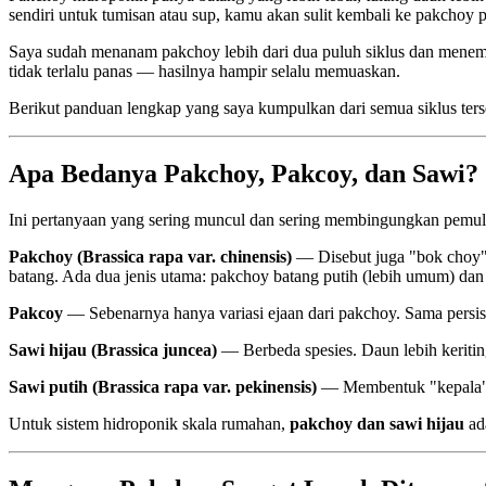
sendiri untuk tumisan atau sup, kamu akan sulit kembali ke pakchoy p
Saya sudah menanam pakchoy lebih dari dua puluh siklus dan menem
tidak terlalu panas — hasilnya hampir selalu memuaskan.
Berikut panduan lengkap yang saya kumpulkan dari semua siklus ters
Apa Bedanya Pakchoy, Pakcoy, dan Sawi?
Ini pertanyaan yang sering muncul dan sering membingungkan pemul
Pakchoy (Brassica rapa var. chinensis)
— Disebut juga "bok choy" di
batang. Ada dua jenis utama: pakchoy batang putih (lebih umum) dan 
Pakcoy
— Sebenarnya hanya variasi ejaan dari pakchoy. Sama persis
Sawi hijau (Brassica juncea)
— Berbeda spesies. Daun lebih keriting,
Sawi putih (Brassica rapa var. pekinensis)
— Membentuk "kepala" ya
Untuk sistem hidroponik skala rumahan,
pakchoy dan sawi hijau
ad