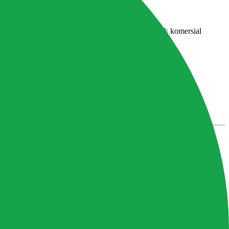
Ini trik yang digunakan beberapa petani hidroponik komersial
rtumbuhan yang cukup penting.