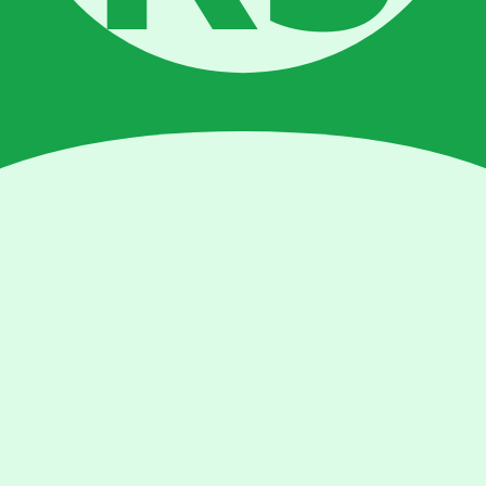
ari biasa karena Brassica sensitif terhadap pH tinggi di fase awal.
ri bayam)
3 hari
il dari benih kangkung. Kedalaman tanam ideal: 5–7mm. Terlalu dangkal
mbah, mulai semprot larutan nutrisi sangat encer (EC 0.8) dua kali seh