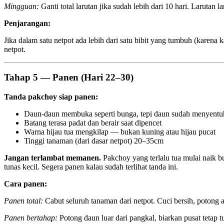
Mingguan:
Ganti total larutan jika sudah lebih dari 10 hari. Laruta
Penjarangan:
Jika dalam satu netpot ada lebih dari satu bibit yang tumbuh (karena
netpot.
Tahap 5 — Panen (Hari 22–30)
Tanda pakchoy siap panen:
Daun-daun membuka seperti bunga, tepi daun sudah menyentuh
Batang terasa padat dan berair saat dipencet
Warna hijau tua mengkilap — bukan kuning atau hijau pucat
Tinggi tanaman (dari dasar netpot) 20–35cm
Jangan terlambat memanen.
Pakchoy yang terlalu tua mulai naik b
tunas kecil. Segera panen kalau sudah terlihat tanda ini.
Cara panen:
Panen total:
Cabut seluruh tanaman dari netpot. Cuci bersih, potong a
Panen bertahap:
Potong daun luar dari pangkal, biarkan pusat teta