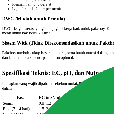
Kemiringan: 3–5 derajat
Laju aliran: 1–2 liter per menit
DWC (Mudah untuk Pemula)
DWC dengan aerasi yang kuat juga bekerja baik untuk pakchoy. Kunc
menit untuk bak berisi 20 liter.
Sistem Wick (Tidak Direkomendasikan untuk Pakch
Pakchoy tumbuh cukup besar dan berat, serta butuh nutrisi dalam ju
dan tanaman tidak mencapai ukuran optimal.
Spesifikasi Teknis: EC, pH, dan Nutrisi
Ini bagian yang wajib dipahami sebelum mulai. Pakchoy dan sawi te
dalam.
Fase
EC (mS/cm)
pH
Suhu Larutan
Semai
0.8–1.2
6.0–6.5
20–25°C
Jangan t
Bibit (7–14 hari)
1.5–2.0
5.8–6.5
20–28°C
Naikkan