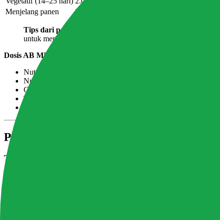
Vegetatif (14–25 hari)
2.0–2.8
5.8–6.5
20–28°C
Fase kri
Menjelang panen
2.0–2.5
6.0–6.5
20–28°C
Turunkan
Tips dari pengalaman:
Menurunkan EC sedikit di 3–5 hari ter
untuk meningkatkan kualitas tekstur.
Dosis AB Mix untuk 10 liter air (fase vegetatif):
Nutrisi A: 50ml (larutkan dulu di 500ml air)
Nutrisi B: 50ml (larutkan terpisah di 500ml air)
Campur ke 9 liter air, aduk rata
Target EC: 2.2–2.5 mS/cm
Koreksi pH ke 6.0–6.2
Panduan Menanam dari Nol
Tahap 1 — Persiapan Sistem dan Media
Pilih wadah yang tepat:
Untuk DWC, gunakan box minimum ukuran 60×40cm. Pakchoy tumbuh 
Pastikan wadah tertutup rapat dari cahaya. Pakchoy punya batang bes