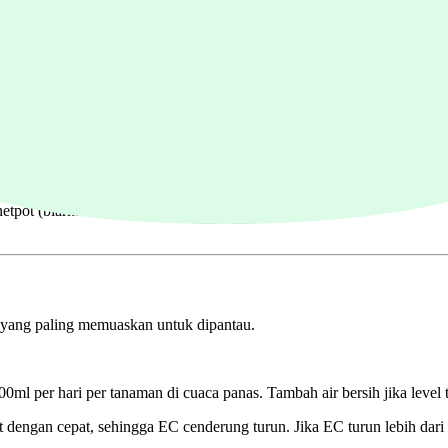
ertama sudah muncul)
ot (biarkan akar "turun" mencari air sendiri)
se yang paling memuaskan untuk dipantau.
l per hari per tanaman di cuaca panas. Tambah air bersih jika level t
ngan cepat, sehingga EC cenderung turun. Jika EC turun lebih dari 0.4