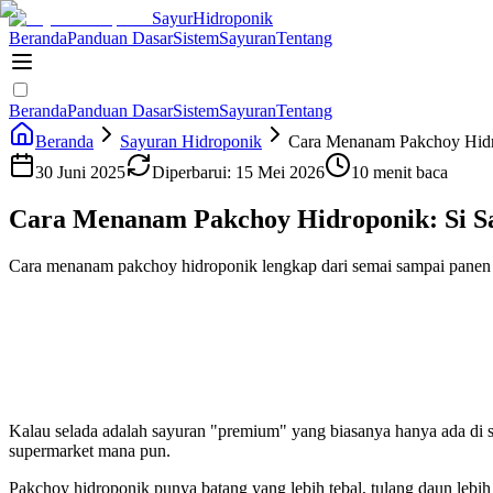
Sayur
Hidroponik
Beranda
Panduan Dasar
Sistem
Sayuran
Tentang
Beranda
Panduan Dasar
Sistem
Sayuran
Tentang
Beranda
Sayuran Hidroponik
Cara Menanam Pakchoy Hidro
30 Juni 2025
Diperbarui:
15 Mei 2026
10 menit baca
Cara Menanam Pakchoy Hidroponik: Si S
Cara menanam pakchoy hidroponik lengkap dari semai sampai panen 25
Kalau selada adalah sayuran "premium" yang biasanya hanya ada di s
supermarket mana pun.
Pakchoy hidroponik punya batang yang lebih tebal, tulang daun lebih