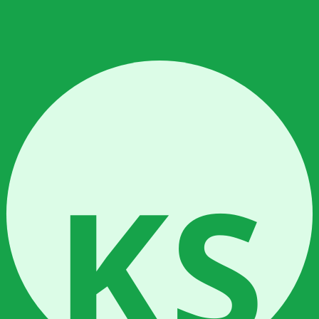
empercepat perkecambahan:
paprika)
kit
prika 10-14 hari