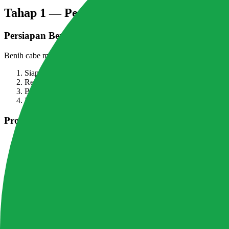
Tahap 1 — Penyemaian Benih (Hari 1–7)
Persiapan Benih
Benih cabe memiliki kulit yang keras dan dormansi alami. Untuk m
Siapkan air hangat 40°C (bukan mendidih)
Rendam benih 4-6 jam (cabe rawit) atau 6-8 jam (cabe keriting/
Buang benih yang mengapung — kemungkinan tidak viable
Benih yang tenggelam siap disemai
Proses Semai di Rockwool
Rendam rockwool di air pH 5,5-6,0 selama 30 menit, peras sedi
Buat lubang kecil dengan tusuk gigi, kedalaman 0,5 cm
Masukkan
1 benih per kotak
(jangan lebih)
Tutup lubang dengan sedikit rockwool
Simpan dalam tray berpenutup, suhu 25-32°C
Jangan kena cahaya langsung sampai berkecambah
Waktu kecambah:
Cabe rawit 5-7 hari | Cabe keriting 7-10 hari | Pa