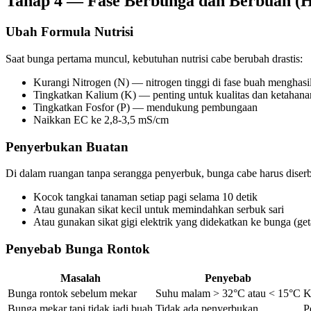
Tahap 4 — Fase Berbunga dan Berbuah (H
Ubah Formula Nutrisi
Saat bunga pertama muncul, kebutuhan nutrisi cabe berubah drastis:
Kurangi Nitrogen (N) — nitrogen tinggi di fase buah menghasil
Tingkatkan Kalium (K) — penting untuk kualitas dan ketahan
Tingkatkan Fosfor (P) — mendukung pembungaan
Naikkan EC ke 2,8-3,5 mS/cm
Penyerbukan Buatan
Di dalam ruangan tanpa serangga penyerbuk, bunga cabe harus diser
Kocok tangkai tanaman setiap pagi selama 10 detik
Atau gunakan sikat kecil untuk memindahkan serbuk sari
Atau gunakan sikat gigi elektrik yang didekatkan ke bunga (g
Penyebab Bunga Rontok
Masalah
Penyebab
Bunga rontok sebelum mekar
Suhu malam > 32°C atau < 15°C
K
Bunga mekar tapi tidak jadi buah
Tidak ada penyerbukan
P