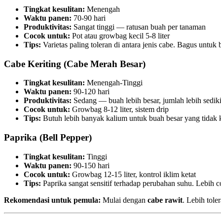
Tingkat kesulitan:
Menengah
Waktu panen:
70-90 hari
Produktivitas:
Sangat tinggi — ratusan buah per tanaman
Cocok untuk:
Pot atau growbag kecil 5-8 liter
Tips:
Varietas paling toleran di antara jenis cabe. Bagus untuk b
Cabe Keriting (Cabe Merah Besar)
Tingkat kesulitan:
Menengah-Tinggi
Waktu panen:
90-120 hari
Produktivitas:
Sedang — buah lebih besar, jumlah lebih sediki
Cocok untuk:
Growbag 8-12 liter, sistem drip
Tips:
Butuh lebih banyak kalium untuk buah besar yang tidak k
Paprika (Bell Pepper)
Tingkat kesulitan:
Tinggi
Waktu panen:
90-150 hari
Cocok untuk:
Growbag 12-15 liter, kontrol iklim ketat
Tips:
Paprika sangat sensitif terhadap perubahan suhu. Lebih 
Rekomendasi untuk pemula:
Mulai dengan
cabe rawit
. Lebih tole