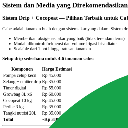
Sistem dan Media yang Direkomendasikan
Sistem Drip + Cocopeat — Pilihan Terbaik untuk Ca
Cabe adalah tanaman buah dengan sistem akar yang dalam. Sistem drip
Memberikan oksigenasi akar yang baik (tidak terendam terus)
Mudah dikontrol: frekuensi dan volume irigasi bisa diatur
Scalable dari 1 pot hingga ratusan tanaman
Setup drip sederhana untuk 4-6 tanaman cabe:
Komponen
Harga Estimasi
Pompa celup kecil
Rp 45.000
Selang + emitter drip
Rp 35.000
Timer digital
Rp 55.000
Growbag 8L x6
Rp 60.000
Cocopeat 10 kg
Rp 45.000
Perlite 3 kg
Rp 35.000
Tangki nutrisi 20L
Rp 35.000
Total
~Rp 310.000