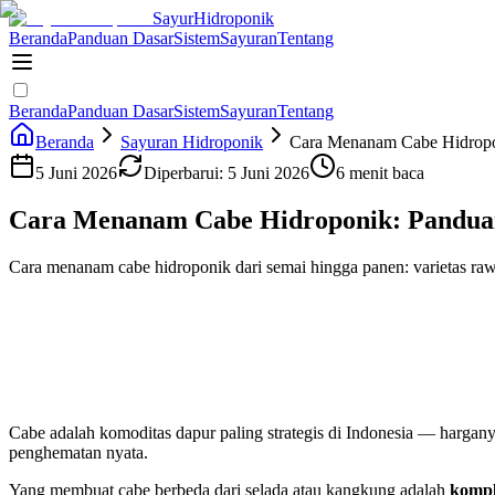
Sayur
Hidroponik
Beranda
Panduan Dasar
Sistem
Sayuran
Tentang
Beranda
Panduan Dasar
Sistem
Sayuran
Tentang
Beranda
Sayuran Hidroponik
Cara Menanam Cabe Hidropo
5 Juni 2026
Diperbarui:
5 Juni 2026
6 menit baca
Cara Menanam Cabe Hidroponik: Panduan
Cara menanam cabe hidroponik dari semai hingga panen: varietas rawit
Cabe adalah komoditas dapur paling strategis di Indonesia — hargany
penghematan nyata.
Yang membuat cabe berbeda dari selada atau kangkung adalah
kompl