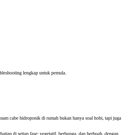
oubleshooting lengkap untuk pemula.
anam cabe hidroponik di rumah bukan hanya soal hobi, tapi juga
tian di setiap fase: vegetatif, berbunga, dan berbuah, dengan