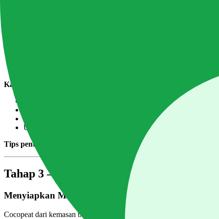
Tahap 2 — Perawatan Bibit (Hari 7–30)
Setelah berkecambah, letakkan di tempat dengan cahaya penuh minima
Jadwal siram bibit:
Pagi: larutan nutrisi encer EC 1,0-1,2
Sore: air pH bersih (jangan larutan nutrisi terus-menerus di fase
Kapan bibit siap pindah tanam?
Tinggi 8-12 cm
Memiliki 4-6 daun sejati (bukan daun kotiledon)
Akar sudah menembus atau terlihat di bawah rockwool
Umur 21-30 hari setelah semai
Tips penting:
Cabe tumbuh sangat lambat di minggu pertama. Ini nor
Tahap 3 — Pindah Tanam dan Fase Vegetat
Menyiapkan Media Cocopeat
Cocopeat dari kemasan baru mengandung kelebihan kalium dari sabut 