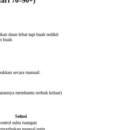
ari 70–90+)
kan daun lebat tapi buah sedikit
an buah
bukkan secara manual:
etarannya membantu serbuk keluar)
Solusi
ontrol suhu ruangan
enyerbukan manual rutin