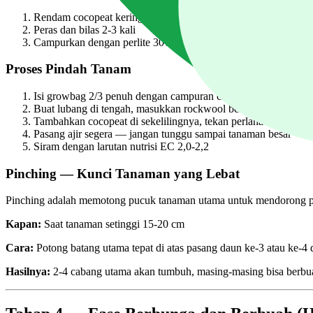
Rendam cocopeat kering dalam air biasa 2-4 jam
Peras dan bilas 2-3 kali
Campurkan dengan perlite 30% untuk aerasi optimal
Proses Pindah Tanam
Isi growbag 2/3 penuh dengan campuran cocopeat + perlite
Buat lubang di tengah, masukkan rockwool beserta bibit
Tambahkan cocopeat di sekelilingnya, tekan perlahan
Pasang ajir segera — jangan tunggu sampai tanaman besar
Siram dengan larutan nutrisi EC 2,0-2,2
Pinching — Kunci Tanaman yang Lebat
Pinching adalah memotong pucuk tanaman utama untuk mendorong pe
Kapan:
Saat tanaman setinggi 15-20 cm
Cara:
Potong batang utama tepat di atas pasang daun ke-3 atau ke-4
Hasilnya:
2-4 cabang utama akan tumbuh, masing-masing bisa berbuah