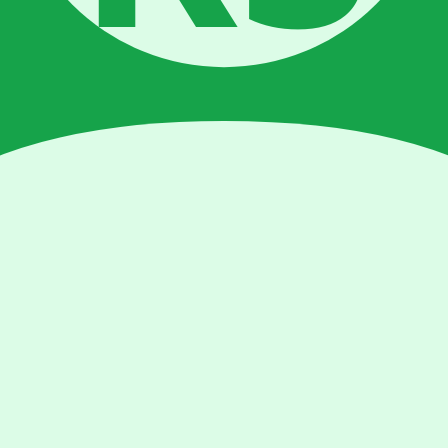
l 8 jam sehari.
 awal)
mal. Jangan panik dan jangan menambahkan nutrisi berlebihan.
if (Hari 30–70)
kelapa — harus di-buffer terlebih dahulu: