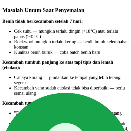
Masalah Umum Saat Penyemaian
Benih tidak berkecambah setelah 7 hari:
Cek suhu — mungkin terlalu dingin (<18°C) atau terlalu
panas (>35°C)
Rockwool mungkin terlalu kering — benih butuh kelembaban
konstan
Kualitas benih buruk — coba batch benih baru
Kecambah tumbuh panjang ke atas tapi tipis dan lemah
(etiolasi):
Cahaya kurang — pindahkan ke tempat yang lebih terang
segera
Kecambah yang sudah etiolasi tidak bisa diperbaiki — perlu
semai ulang
Kecambah tumbuh lalu layu dan mati:
"Damping off" — penyakit jamur yang menyerang batang
kecambah di batas media
Disebabkan kondisi terlalu lembab dan sirkulasi udara buruk
Pencegahan: jangan terlalu rapat meletakkan kubus rockwool,