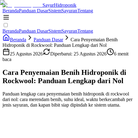
Sayur
Hidroponik
Beranda
Panduan Dasar
Sistem
Sayuran
Tentang
Beranda
Panduan Dasar
Sistem
Sayuran
Tentang
Beranda
Panduan Dasar
Cara Penyemaian Benih
Hidroponik di Rockwool: Panduan Lengkap dari Nol
25 Agustus 2026
Diperbarui:
25 Agustus 2026
6 menit
baca
Cara Penyemaian Benih Hidroponik di
Rockwool: Panduan Lengkap dari Nol
Panduan lengkap cara penyemaian benih hidroponik di rockwool
dari nol: cara merendam benih, suhu ideal, waktu berkecambah per
jenis sayuran, dan kapan bibit siap dipindah ke sistem utama.