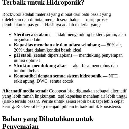
Terbaik untuk Hidroponik?
Rockwool adalah material yang dibuat dari batu basalt yang
dilelehkan dan dipintal menjadi serat halus — mirip proses
pembuatan kapas gula. Hasilnya adalah material yang:
Steril secara alami
— tidak mengandung bakteri, jamur, atau
organisme lain
Kapasitas menahan air dan udara seimbang
— 80% air,
20% udara dalam kondisi basah ideal
pH stabil
(setelah dipersiapkan) — mendukung penyerapan
nutrisi optimal
Struktur mendukung akar
— akar bisa menembus dan
tumbuh bebas
Kompatibel dengan semua sistem hidroponik
— NFT,
rakit apung, DWC, semua cocok
Alternatif media semai:
Cocopeat bisa digunakan sebagai alternatif
yang lebih ramah lingkungan, tapi kapasitas menahan air lebih tinggi
(risiko terlalu basah). Perlite untuk aerasi lebih baik tapi lebih cepat
kering. Rockwool tetap menjadi pilihan terbaik untuk konsistensi.
Bahan yang Dibutuhkan untuk
Penyemaian