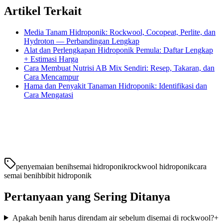
Artikel Terkait
Media Tanam Hidroponik: Rockwool, Cocopeat, Perlite, dan
Hydroton — Perbandingan Lengkap
Alat dan Perlengkapan Hidroponik Pemula: Daftar Lengkap
+ Estimasi Harga
Cara Membuat Nutrisi AB Mix Sendiri: Resep, Takaran, dan
Cara Mencampur
Hama dan Penyakit Tanaman Hidroponik: Identifikasi dan
Cara Mengatasi
penyemaian benih
semai hidroponik
rockwool hidroponik
cara
semai benih
bibit hidroponik
Pertanyaan yang Sering Ditanya
Apakah benih harus direndam air sebelum disemai di rockwool?
+