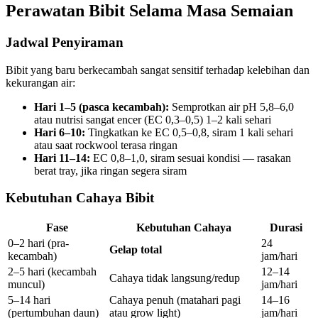
Perawatan Bibit Selama Masa Semaian
Jadwal Penyiraman
Bibit yang baru berkecambah sangat sensitif terhadap kelebihan dan
kekurangan air:
Hari 1–5 (pasca kecambah):
Semprotkan air pH 5,8–6,0
atau nutrisi sangat encer (EC 0,3–0,5) 1–2 kali sehari
Hari 6–10:
Tingkatkan ke EC 0,5–0,8, siram 1 kali sehari
atau saat rockwool terasa ringan
Hari 11–14:
EC 0,8–1,0, siram sesuai kondisi — rasakan
berat tray, jika ringan segera siram
Kebutuhan Cahaya Bibit
Fase
Kebutuhan Cahaya
Durasi
0–2 hari (pra-
24
Gelap total
kecambah)
jam/hari
2–5 hari (kecambah
12–14
Cahaya tidak langsung/redup
muncul)
jam/hari
5–14 hari
Cahaya penuh (matahari pagi
14–16
(pertumbuhan daun)
atau grow light)
jam/hari