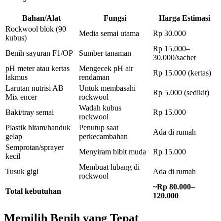
Bahan/Alat
Fungsi
Harga Estimasi
Rockwool blok (90
Media semai utama
Rp 30.000
kubus)
Rp 15.000–
Benih sayuran F1/OP
Sumber tanaman
30.000/sachet
pH meter atau kertas
Mengecek pH air
Rp 15.000 (kertas)
lakmus
rendaman
Larutan nutrisi AB
Untuk membasahi
Rp 5.000 (sedikit)
Mix encer
rockwool
Wadah kubus
Baki/tray semai
Rp 15.000
rockwool
Plastik hitam/handuk
Penutup saat
Ada di rumah
gelap
perkecambahan
Semprotan/sprayer
Menyiram bibit muda
Rp 15.000
kecil
Membuat lubang di
Tusuk gigi
Ada di rumah
rockwool
~Rp 80.000–
Total kebutuhan
120.000
Memilih Benih yang Tepat