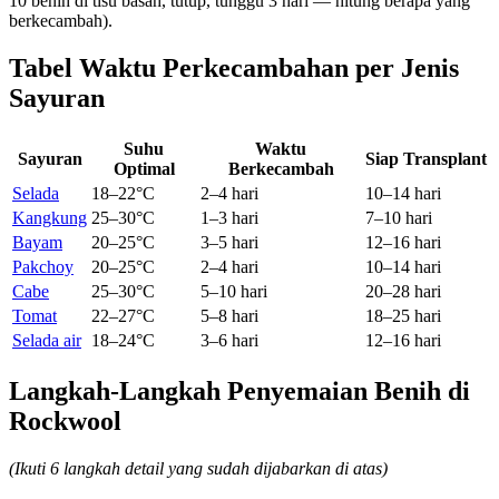
10 benih di tisu basah, tutup, tunggu 3 hari — hitung berapa yang
berkecambah).
Tabel Waktu Perkecambahan per Jenis
Sayuran
Suhu
Waktu
Sayuran
Siap Transplant
Optimal
Berkecambah
Selada
18–22°C
2–4 hari
10–14 hari
Kangkung
25–30°C
1–3 hari
7–10 hari
Bayam
20–25°C
3–5 hari
12–16 hari
Pakchoy
20–25°C
2–4 hari
10–14 hari
Cabe
25–30°C
5–10 hari
20–28 hari
Tomat
22–27°C
5–8 hari
18–25 hari
Selada air
18–24°C
3–6 hari
12–16 hari
Langkah-Langkah Penyemaian Benih di
Rockwool
(Ikuti 6 langkah detail yang sudah dijabarkan di atas)