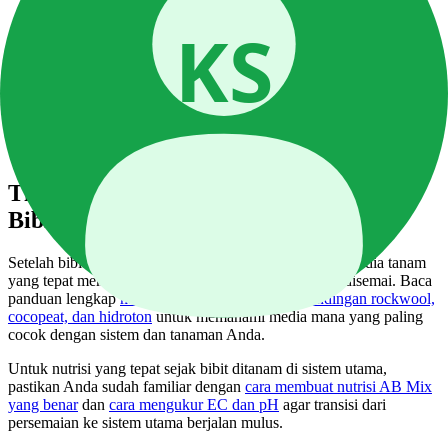
pastikan ada sirkulasi udara
Jamur putih tumbuh di permukaan rockwool:
Kelembaban terlalu tinggi — kurangi frekuensi penyiraman
Tidak langsung berbahaya tapi bisa menjadi masalah jika
dibiarkan
Semprot dengan larutan sangat encer hidrogen peroksida
0,5% untuk membunuhnya
Tips Media Tanam yang Tepat untuk
Bibit Pasca-Semaian
Setelah bibit dipindahkan ke sistem utama, pemilihan media tanam
yang tepat mempengaruhi performa bibit yang sudah disemai. Baca
panduan lengkap
media tanam hidroponik: perbandingan rockwool,
cocopeat, dan hidroton
untuk memahami media mana yang paling
cocok dengan sistem dan tanaman Anda.
Untuk nutrisi yang tepat sejak bibit ditanam di sistem utama,
pastikan Anda sudah familiar dengan
cara membuat nutrisi AB Mix
yang benar
dan
cara mengukur EC dan pH
agar transisi dari
persemaian ke sistem utama berjalan mulus.